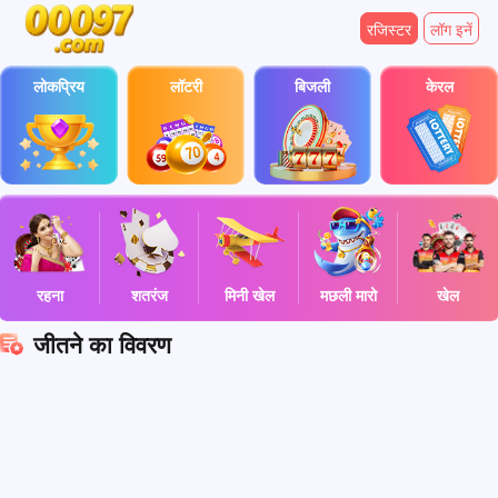
रजिस्टर
लॉग इनें
लोकप्रिय
लॉटरी
बिजली
केरल
रहना
शतरंज
मिनी खेल
मछली मारो
खेल
जीतने का विवरण